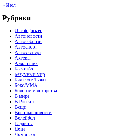
« Июл
Рубрики
Uncategorized
Автоновости
Автособытия
Автоспорт
Автоэксперт
Актеры
Аналитика
Баскетбол
Безумный мир
Биатлон/Лыжи
Бокс/MMA
Болезни и лекарства
В мире
В России
Вещи
Военные новости
Волейбол
Гаджеты
Дети
Дом и сад