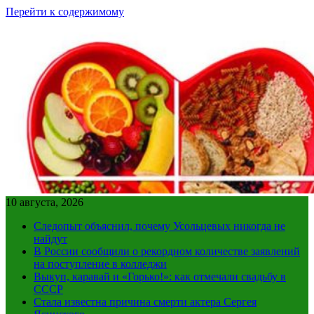
Перейти к содержимому
10 августа, 2026
Следопыт объяснил, почему Усольцевых никогда не
найдут
В России сообщили о рекордном количестве заявлений
на поступление в колледжи
Выкуп, каравай и «Горько!»: как отмечали свадьбу в
СССР
Стала известна причина смерти актера Сергея