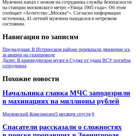
Мужчина напал с ножом на сотрудника службы безопасности
на станции московского метро «Улица 1905 года». Об этом
сообщает «Агентство „Москва“». Согласно информации
источника, 41-летний мужчина находился в нетрезвом
состоянии.
Навигация по записям
Предыдущая:
В Истринском районе перекрыли движение из-
за аварии на газопроводе
Далее:
В краеведческом музее в Судже от удара ВСУ погибла
сотрудница
Похожие новости
Начальника главка МЧС заподозрили
в махинациях на миллионы рублей
Московский Комсомолец
5 месяцев спустя
0
Спасатели рассказали о сложностях
в поиске пропавших в Звенигороде