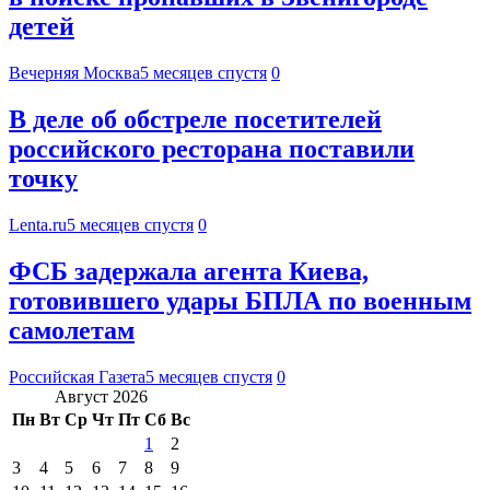
детей
Вечерняя Москва
5 месяцев спустя
0
В деле об обстреле посетителей
российского ресторана поставили
точку
Lenta.ru
5 месяцев спустя
0
ФСБ задержала агента Киева,
готовившего удары БПЛА по военным
самолетам
Российская Газета
5 месяцев спустя
0
Август 2026
Пн
Вт
Ср
Чт
Пт
Сб
Вс
1
2
3
4
5
6
7
8
9