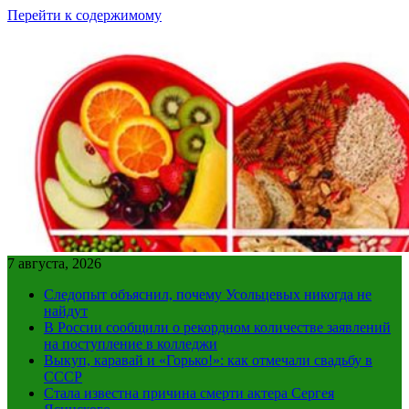
Перейти к содержимому
7 августа, 2026
Следопыт объяснил, почему Усольцевых никогда не
найдут
В России сообщили о рекордном количестве заявлений
на поступление в колледжи
Выкуп, каравай и «Горько!»: как отмечали свадьбу в
СССР
Стала известна причина смерти актера Сергея