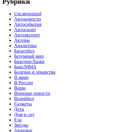
Рубрики
Uncategorized
Автоновости
Автособытия
Автоспорт
Автоэксперт
Актеры
Аналитика
Баскетбол
Безумный мир
Биатлон/Лыжи
Бокс/MMA
Болезни и лекарства
В мире
В России
Вещи
Военные новости
Волейбол
Гаджеты
Дети
Дом и сад
Еда
Звёзды
Здоровье