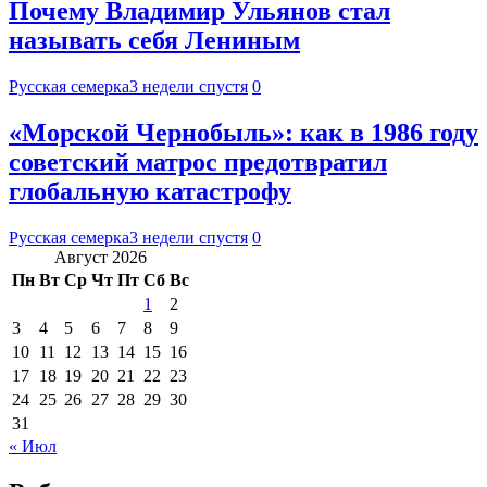
Почему Владимир Ульянов стал
называть себя Лениным
Русская семерка
3 недели спустя
0
«Морской Чернобыль»: как в 1986 году
советский матрос предотвратил
глобальную катастрофу
Русская семерка
3 недели спустя
0
Август 2026
Пн
Вт
Ср
Чт
Пт
Сб
Вс
1
2
3
4
5
6
7
8
9
10
11
12
13
14
15
16
17
18
19
20
21
22
23
24
25
26
27
28
29
30
31
« Июл