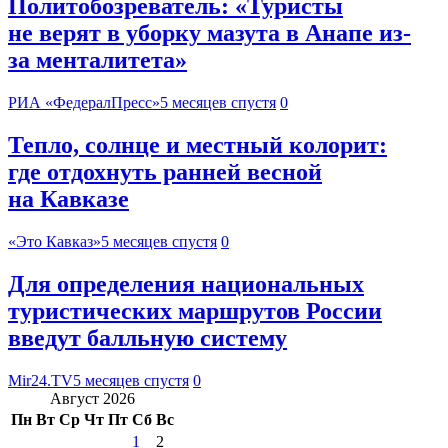
Политобозреватель: «Туристы
не верят в уборку мазута в Анапе из-
за менталитета»
РИА «ФедералПресс»
5 месяцев спустя
0
Тепло, солнце и местный колорит:
где отдохнуть ранней весной
на Кавказе
«Это Кавказ»
5 месяцев спустя
0
Для определения национальных
туристических маршрутов России
введут балльную систему
Mir24.TV
5 месяцев спустя
0
Август 2026
Пн
Вт
Ср
Чт
Пт
Сб
Вс
1
2