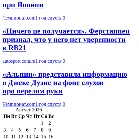
при Японии
Чемпионат.com
1 год спустя
0
«Ничего не получается». Ферстаппен
признал, что у него нет уверенности
в RB21
autosport.com.ru
1 год спустя
0
«Альпин» представила информацию
о Джеке Дуэне на фоне слухов
про перелом руки
Чемпионат.com
1 год спустя
0
Август 2026
Пн
Вт
Ср
Чт
Пт
Сб
Вс
1
2
3
4
5
6
7
8
9
10
11
12
13
14
15
16