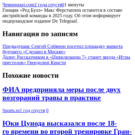
Чемпионат.com
2 года спустя
0
1 минуты
Гонщик «Ред Булл» Макс Ферстаппен останется в составе
австрийской команды в 2025 году. Об этом информирует
нидерландское издание De Telegraaf.
Навигация по записям
Предыдущая:
Сергей Собянин посетил площадку маркета
будущего «Сделано в Москве»
Далее:
Рассказчиком в «Цивилизации 7» станет звезда «Игры
престолов» Гвендолин Кристи
Похожие новости
ФИА предприняла меры после двух
возгораний травы в практике
Sports.ru
1 год спустя
0
Юки Цунода высказался после 18-
го времени во второй тренировке Гран-