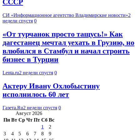
СССР
СИ «Информационное агентство Владимирские новости»
2
недели спустя
0
«От турчанок просто тащусь!» Как
дагестанец мечтал уехать в Грузию, но
влюбился в Стамбул и начал строить
бизнес в Турции
Lenta.ru
2 недели спустя
0
Актеру Ивану Охлобыстину
исполнилось 60 лет
Газета.Ru
2 недели спустя
0
Август 2026
Пн
Вт
Ср
Чт
Пт
Сб
Вс
1
2
3
4
5
6
7
8
9