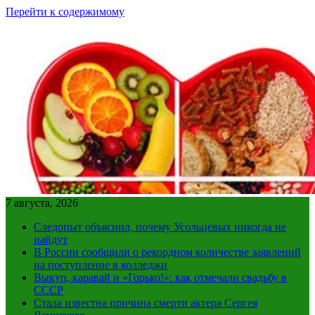
Перейти к содержимому
7 августа, 2026
Следопыт объяснил, почему Усольцевых никогда не
найдут
В России сообщили о рекордном количестве заявлений
на поступление в колледжи
Выкуп, каравай и «Горько!»: как отмечали свадьбу в
СССР
Стала известна причина смерти актера Сергея