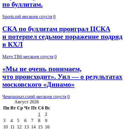
по буллитам.
Sports.ru
6 месяцев спустя
0
СКА по буллитам проиграл ЦСКА
и потерпел седьмое поражение подряд
в КХЛ
Матч ТВ
6 месяцев спустя
0
«Мы не очень понимаем,
что происходит». Уил — о результатах
московского «Динамо»
Чемпионат.com
6 месяцев спустя
0
Август 2026
Пн
Вт
Ср
Чт
Пт
Сб
Вс
1
2
3
4
5
6
7
8
9
10
11
12
13
14
15
16