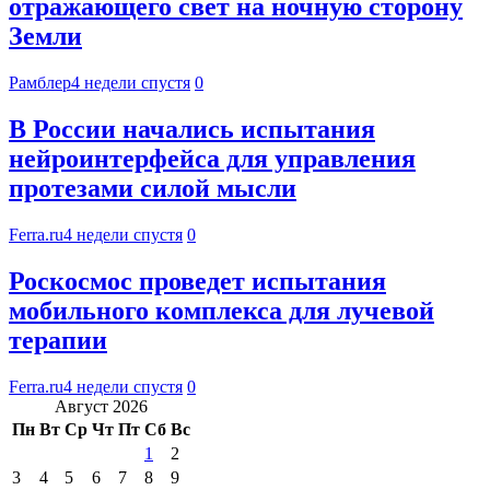
отражающего свет на ночную сторону
Земли
Рамблер
4 недели спустя
0
В России начались испытания
нейроинтерфейса для управления
протезами силой мысли
Ferra.ru
4 недели спустя
0
Роскосмос проведет испытания
мобильного комплекса для лучевой
терапии
Ferra.ru
4 недели спустя
0
Август 2026
Пн
Вт
Ср
Чт
Пт
Сб
Вс
1
2
3
4
5
6
7
8
9