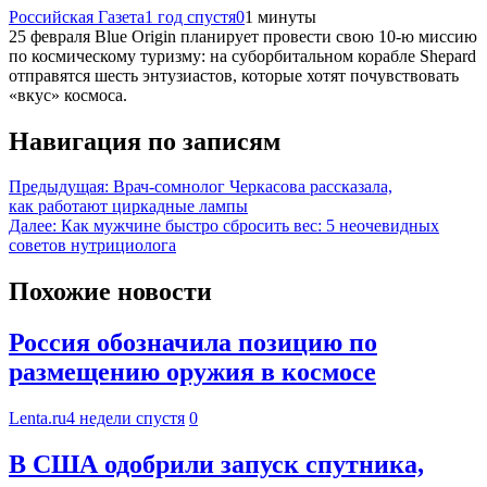
Российская Газета
1 год спустя
0
1 минуты
25 февраля Blue Origin планирует провести свою 10-ю миссию
по космическому туризму: на суборбитальном корабле Shepard
отправятся шесть энтузиастов, которые хотят почувствовать
«вкус» космоса.
Навигация по записям
Предыдущая:
Врач-сомнолог Черкасова рассказала,
как работают циркадные лампы
Далее:
Как мужчине быстро сбросить вес: 5 неочевидных
советов нутрициолога
Похожие новости
Россия обозначила позицию по
размещению оружия в космосе
Lenta.ru
4 недели спустя
0
В США одобрили запуск спутника,