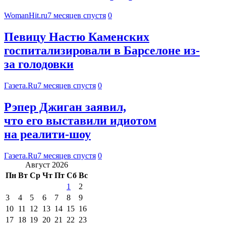
WomanHit.ru
7 месяцев спустя
0
Певицу Настю Каменских
госпитализировали в Барселоне из-
за голодовки
Газета.Ru
7 месяцев спустя
0
Рэпер Джиган заявил,
что его выставили идиотом
на реалити-шоу
Газета.Ru
7 месяцев спустя
0
Август 2026
Пн
Вт
Ср
Чт
Пт
Сб
Вс
1
2
3
4
5
6
7
8
9
10
11
12
13
14
15
16
17
18
19
20
21
22
23