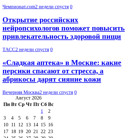
Чемпионат.com
2 недели спустя
0
Открытие российских
нейропсихологов поможет повысить
привлекательность здоровой пищи
ТАСС
2 недели спустя
0
«Сладкая аптека» в Москве: какие
персики спасают от стресса, а
абрикосы дарят сияние кожи
Вечерняя Москва
2 недели спустя
0
Август 2026
Пн
Вт
Ср
Чт
Пт
Сб
Вс
1
2
3
4
5
6
7
8
9
10
11
12
13
14
15
16
17
18
19
20
21
22
23