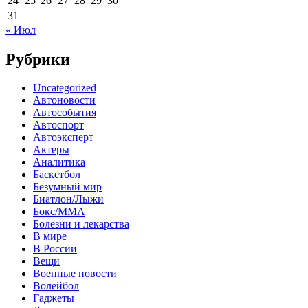
24
25
26
27
28
29
30
31
« Июл
Рубрики
Uncategorized
Автоновости
Автособытия
Автоспорт
Автоэксперт
Актеры
Аналитика
Баскетбол
Безумный мир
Биатлон/Лыжи
Бокс/MMA
Болезни и лекарства
В мире
В России
Вещи
Военные новости
Волейбол
Гаджеты