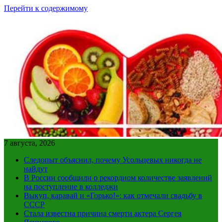
Перейти к содержимому
7 августа, 2026
Следопыт объяснил, почему Усольцевых никогда не
найдут
В России сообщили о рекордном количестве заявлений
на поступление в колледжи
Выкуп, каравай и «Горько!»: как отмечали свадьбу в
СССР
Стала известна причина смерти актера Сергея