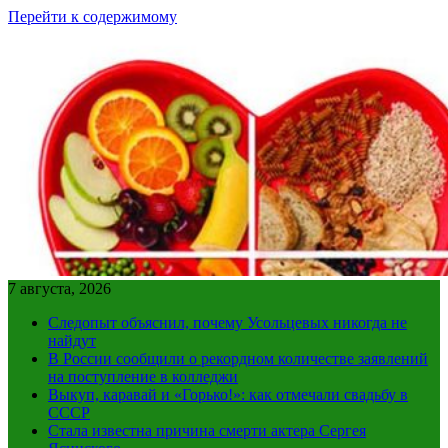
Перейти к содержимому
7 августа, 2026
Следопыт объяснил, почему Усольцевых никогда не
найдут
В России сообщили о рекордном количестве заявлений
на поступление в колледжи
Выкуп, каравай и «Горько!»: как отмечали свадьбу в
СССР
Стала известна причина смерти актера Сергея