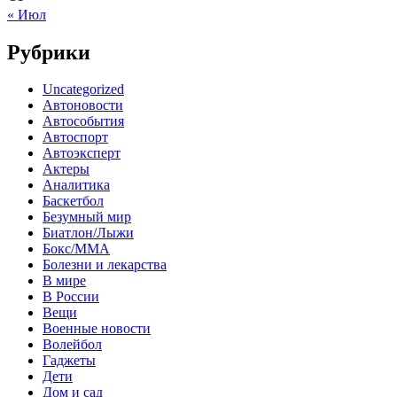
« Июл
Рубрики
Uncategorized
Автоновости
Автособытия
Автоспорт
Автоэксперт
Актеры
Аналитика
Баскетбол
Безумный мир
Биатлон/Лыжи
Бокс/MMA
Болезни и лекарства
В мире
В России
Вещи
Военные новости
Волейбол
Гаджеты
Дети
Дом и сад