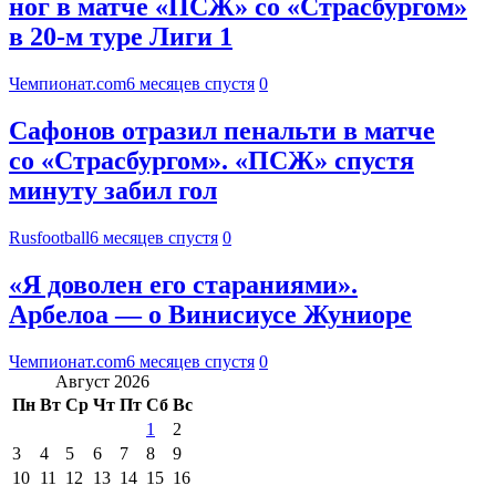
ног в матче «ПСЖ» со «Страсбургом»
в 20-м туре Лиги 1
Чемпионат.com
6 месяцев спустя
0
Сафонов отразил пенальти в матче
со «Страсбургом». «ПСЖ» спустя
минуту забил гол
Rusfootball
6 месяцев спустя
0
«Я доволен его стараниями».
Арбелоа — о Винисиусе Жуниоре
Чемпионат.com
6 месяцев спустя
0
Август 2026
Пн
Вт
Ср
Чт
Пт
Сб
Вс
1
2
3
4
5
6
7
8
9
10
11
12
13
14
15
16