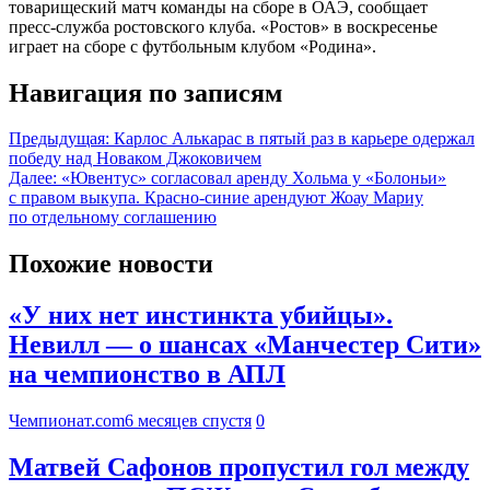
товарищеский матч команды на сборе в ОАЭ, сообщает
пресс‑служба ростовского клуба. «Ростов» в воскресенье
играет на сборе с футбольным клубом «Родина».
Навигация по записям
Предыдущая:
Карлос Алькарас в пятый раз в карьере одержал
победу над Новаком Джоковичем
Далее:
«Ювентус» согласовал аренду Хольма у «Болоньи»
с правом выкупа. Красно-синие арендуют Жоау Мариу
по отдельному соглашению
Похожие новости
«У них нет инстинкта убийцы».
Невилл — о шансах «Манчестер Сити»
на чемпионство в АПЛ
Чемпионат.com
6 месяцев спустя
0
Матвей Сафонов пропустил гол между