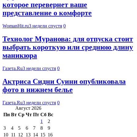
которое перевернет ваше
представление о комфорте
WomanHit.ru
3 недели спустя
0
Технолог Муранова: для отпуска стоит
выбрать короткую или среднюю длину
маникюра
Газета.Ru
3 недели спустя
0
Актриса Сидни Суини опубликовала
фото в нижнем белье
Газета.Ru
3 недели спустя
0
Август 2026
Пн
Вт
Ср
Чт
Пт
Сб
Вс
1
2
3
4
5
6
7
8
9
10
11
12
13
14
15
16