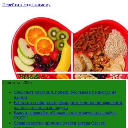
Перейти к содержимому
7 августа, 2026
Следопыт объяснил, почему Усольцевых никогда не
найдут
В России сообщили о рекордном количестве заявлений
на поступление в колледжи
Выкуп, каравай и «Горько!»: как отмечали свадьбу в
СССР
Стала известна причина смерти актера Сергея