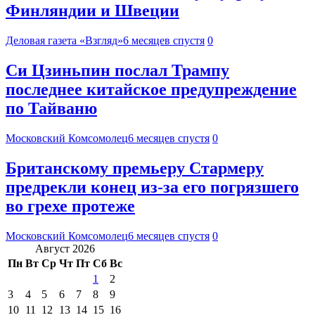
Финляндии и Швеции
Деловая газета «Взгляд»
6 месяцев спустя
0
Си Цзиньпин послал Трампу
последнее китайское предупреждение
по Тайваню
Московский Комсомолец
6 месяцев спустя
0
Британскому премьеру Стармеру
предрекли конец из-за его погрязшего
во грехе протеже
Московский Комсомолец
6 месяцев спустя
0
Август 2026
Пн
Вт
Ср
Чт
Пт
Сб
Вс
1
2
3
4
5
6
7
8
9
10
11
12
13
14
15
16