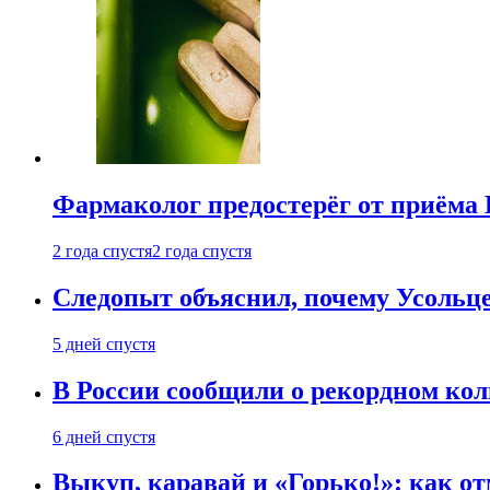
Фармаколог предостерёг от приёма 
2 года спустя
2 года спустя
Следопыт объяснил, почему Усольце
5 дней спустя
В России сообщили о рекордном кол
6 дней спустя
Выкуп, каравай и «Горько!»: как о