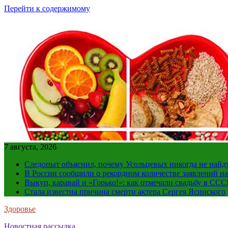
Перейти к содержимому
7 августа, 2026
Следопыт объяснил, почему Усольцевых никогда не найд
В России сообщили о рекордном количестве заявлений н
Выкуп, каравай и «Горько!»: как отмечали свадьбу в ССС
Стала известна причина смерти актера Сергея Ясинского
Здоровье
Новостная рассылка