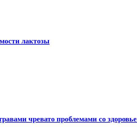
мости лактозы
травами чревато проблемами со здоровь