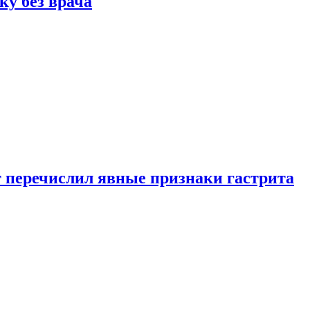
ку без врача
вт перечислил явные признаки гастрита