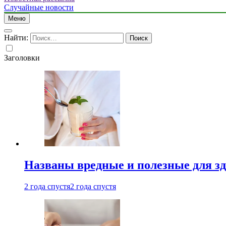
Случайные новости
Меню
Найти:
Заголовки
Названы вредные и полезные для з
2 года спустя
2 года спустя