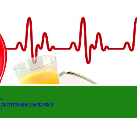
ут
а поступление в колледжи
Р