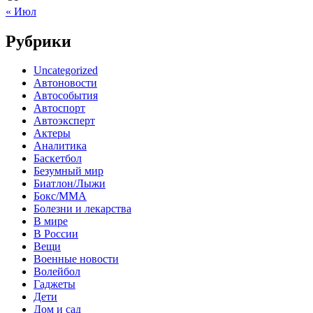
« Июл
Рубрики
Uncategorized
Автоновости
Автособытия
Автоспорт
Автоэксперт
Актеры
Аналитика
Баскетбол
Безумный мир
Биатлон/Лыжи
Бокс/MMA
Болезни и лекарства
В мире
В России
Вещи
Военные новости
Волейбол
Гаджеты
Дети
Дом и сад