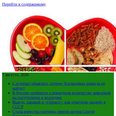
Перейти к содержимому
7 августа, 2026
Следопыт объяснил, почему Усольцевых никогда не
найдут
В России сообщили о рекордном количестве заявлений
на поступление в колледжи
Выкуп, каравай и «Горько!»: как отмечали свадьбу в
СССР
Стала известна причина смерти актера Сергея