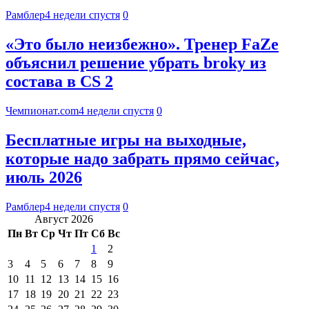
Рамблер
4 недели спустя
0
«Это было неизбежно». Тренер FaZe
объяснил решение убрать broky из
состава в CS 2
Чемпионат.com
4 недели спустя
0
Бесплатные игры на выходные,
которые надо забрать прямо сейчас,
июль 2026
Рамблер
4 недели спустя
0
Август 2026
Пн
Вт
Ср
Чт
Пт
Сб
Вс
1
2
3
4
5
6
7
8
9
10
11
12
13
14
15
16
17
18
19
20
21
22
23