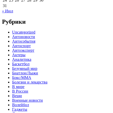
24
25
26
27
28
29
30
31
« Июл
Рубрики
Uncategorized
Автоновости
Автособытия
Автоспорт
Автоэксперт
Актеры
Аналитика
Баскетбол
Безумный мир
Биатлон/Лыжи
Бокс/MMA
Болезни и лекарства
В мире
В России
Вещи
Военные новости
Волейбол
Гаджеты