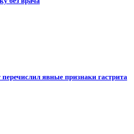
ку без врача
вт перечислил явные признаки гастрита