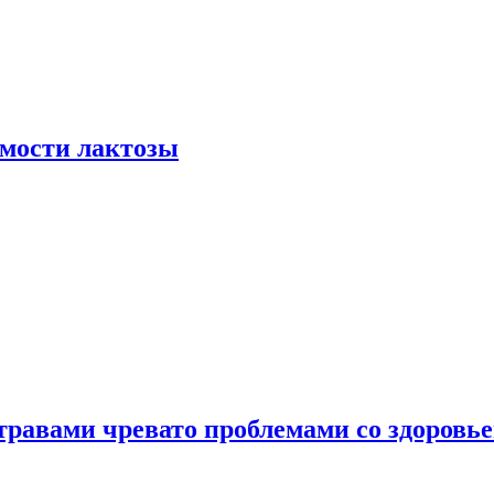
мости лактозы
травами чревато проблемами со здоровь