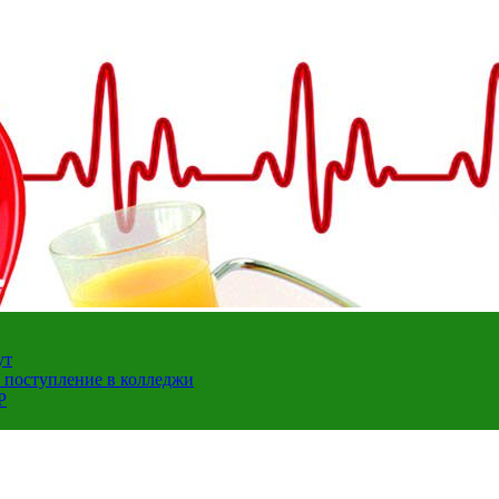
ут
а поступление в колледжи
Р