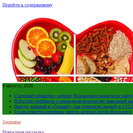
Перейти к содержимому
9 августа, 2026
Следопыт объяснил, почему Усольцевых никогда не найд
В России сообщили о рекордном количестве заявлений н
Выкуп, каравай и «Горько!»: как отмечали свадьбу в ССС
Стала известна причина смерти актера Сергея Ясинского
Здоровье
Новостная рассылка