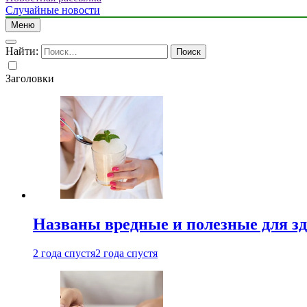
Случайные новости
Меню
Найти:
Заголовки
Названы вредные и полезные для з
2 года спустя
2 года спустя