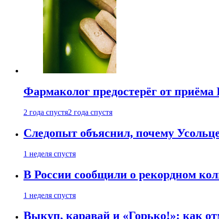
Фармаколог предостерёг от приёма 
2 года спустя
2 года спустя
Следопыт объяснил, почему Усольце
1 неделя спустя
В России сообщили о рекордном кол
1 неделя спустя
Выкуп, каравай и «Горько!»: как о