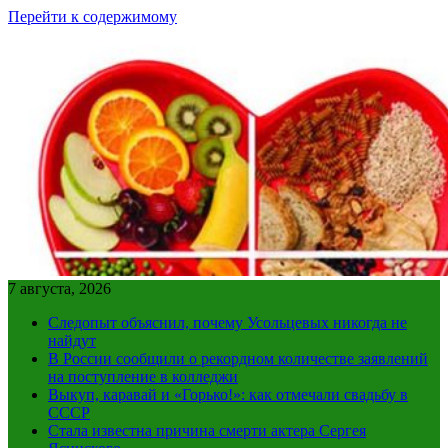
Перейти к содержимому
7 августа, 2026
Следопыт объяснил, почему Усольцевых никогда не
найдут
В России сообщили о рекордном количестве заявлений
на поступление в колледжи
Выкуп, каравай и «Горько!»: как отмечали свадьбу в
СССР
Стала известна причина смерти актера Сергея