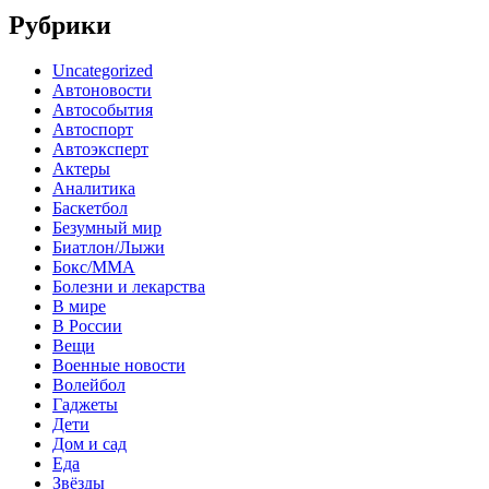
Рубрики
Uncategorized
Автоновости
Автособытия
Автоспорт
Автоэксперт
Актеры
Аналитика
Баскетбол
Безумный мир
Биатлон/Лыжи
Бокс/MMA
Болезни и лекарства
В мире
В России
Вещи
Военные новости
Волейбол
Гаджеты
Дети
Дом и сад
Еда
Звёзды