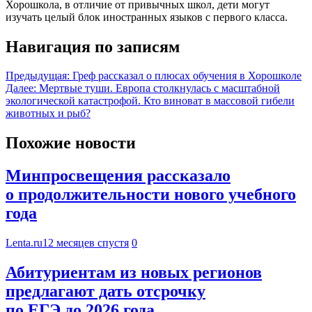
Хорошкола, в отличие от привычных школ, дети могут
изучать целый блок иностранных языков с первого класса.
Навигация по записям
Предыдущая:
Греф рассказал о плюсах обучения в Хорошколе
Далее:
Мертвые туши. Европа столкнулась с масштабной
экологической катастрофой. Кто виноват в массовой гибели
животных и рыб?
Похожие новости
Минпросвещения рассказало
о продолжительности нового учебного
года
Lenta.ru
12 месяцев спустя
0
Абитуриентам из новых регионов
предлагают дать отсрочку
по ЕГЭ до 2026 года