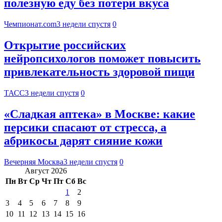
полезную еду без потери вкуса
Чемпионат.com
3 недели спустя
0
Открытие российских
нейропсихологов поможет повысить
привлекательность здоровой пищи
ТАСС
3 недели спустя
0
«Сладкая аптека» в Москве: какие
персики спасают от стресса, а
абрикосы дарят сияние кожи
Вечерняя Москва
3 недели спустя
0
Август 2026
Пн
Вт
Ср
Чт
Пт
Сб
Вс
1
2
3
4
5
6
7
8
9
10
11
12
13
14
15
16