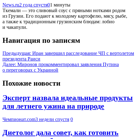
News.ru
2 года спустя
0
1 минуты
Ткемали — это сливовый соус с пряными нотками родом
из Грузии. Его подают к молодому картофелю, мясу, рыбе,
а также к традиционным грузинским блюдам: лобио
и чакапули.
Навигация по записям
Предыдущая:
Иран завершил расследование ЧП с вертолетом
президента Раиси
Далее:
Миронов прокомментировал заявления Путина
о переговорах с Украиной
Похожие новости
Эксперт назвала идеальные продукты
для летнего ужина на природе
Чемпионат.com
3 недели спустя
0
Диетолог дала совет, как готовить