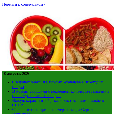
Перейти к содержимому
10 августа, 2026
Следопыт объяснил, почему Усольцевых никогда не
найдут
В России сообщили о рекордном количестве заявлений
на поступление в колледжи
Выкуп, каравай и «Горько!»: как отмечали свадьбу в
СССР
Стала известна причина смерти актера Сергея