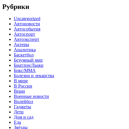
Рубрики
Uncategorized
Автоновости
Автособытия
Автоспорт
Автоэксперт
Актеры
Аналитика
Баскетбол
Безумный мир
Биатлон/Лыжи
Бокс/MMA
Болезни и лекарства
В мире
В России
Вещи
Военные новости
Волейбол
Гаджеты
Дети
Дом и сад
Еда
Звёзды