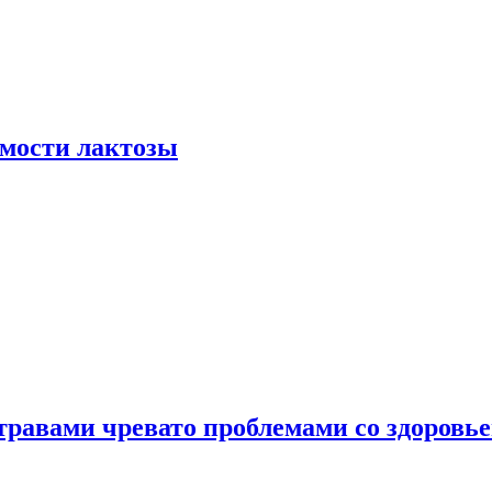
мости лактозы
травами чревато проблемами со здоровь