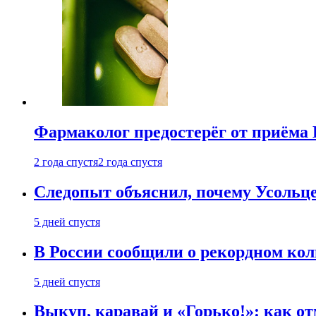
Фармаколог предостерёг от приёма 
2 года спустя
2 года спустя
Следопыт объяснил, почему Усольце
5 дней спустя
В России сообщили о рекордном кол
5 дней спустя
Выкуп, каравай и «Горько!»: как о