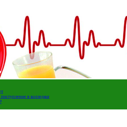
ут
а поступление в колледжи
Р