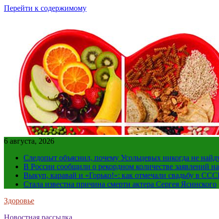
Перейти к содержимому
6 августа, 2026
Следопыт объяснил, почему Усольцевых никогда не найд
В России сообщили о рекордном количестве заявлений н
Выкуп, каравай и «Горько!»: как отмечали свадьбу в ССС
Стала известна причина смерти актера Сергея Ясинского
Здоровье
Новостная рассылка