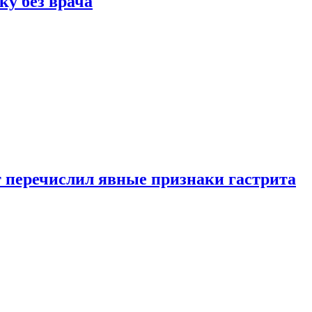
ку без врача
вт перечислил явные признаки гастрита