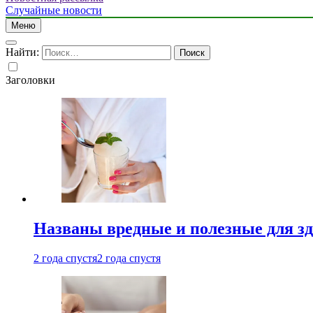
Случайные новости
Меню
Найти:
Заголовки
Названы вредные и полезные для з
2 года спустя
2 года спустя