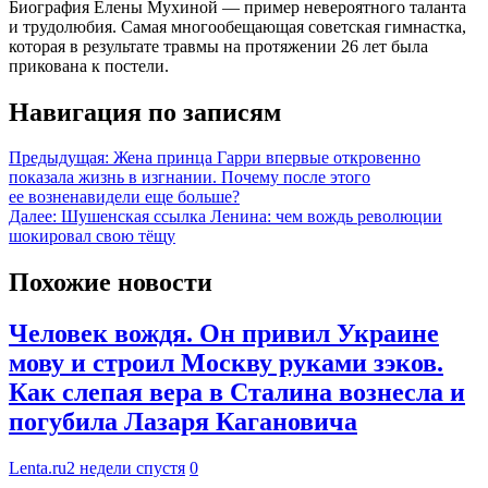
Биография Елены Мухиной — пример невероятного таланта
и трудолюбия. Самая многообещающая советская гимнастка,
которая в результате травмы на протяжении 26 лет была
прикована к постели.
Навигация по записям
Предыдущая:
Жена принца Гарри впервые откровенно
показала жизнь в изгнании. Почему после этого
ее возненавидели еще больше?
Далее:
Шушенская ссылка Ленина: чем вождь революции
шокировал свою тёщу
Похожие новости
Человек вождя. Он привил Украине
мову и строил Москву руками зэков.
Как слепая вера в Сталина вознесла и
погубила Лазаря Кагановича
Lenta.ru
2 недели спустя
0