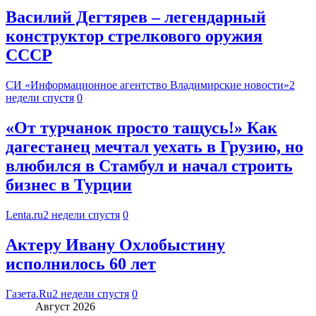
Василий Дегтярев – легендарный
конструктор стрелкового оружия
СССР
СИ «Информационное агентство Владимирские новости»
2
недели спустя
0
«От турчанок просто тащусь!» Как
дагестанец мечтал уехать в Грузию, но
влюбился в Стамбул и начал строить
бизнес в Турции
Lenta.ru
2 недели спустя
0
Актеру Ивану Охлобыстину
исполнилось 60 лет
Газета.Ru
2 недели спустя
0
Август 2026