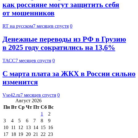
как россияне могут защитить себя
от мошенников
RT на русском
7 месяцев спустя
0
Денежные переводы из РФ в Грузию
в 2025 году сократились на 13,6%
ТАСС
7 месяцев спустя
0
С марта плата за ЖКХ в России сильно
изменится
Vse42.ru
7 месяцев спустя
0
Август 2026
Пн
Вт
Ср
Чт
Пт
Сб
Вс
1
2
3
4
5
6
7
8
9
10
11
12
13
14
15
16
17
18
19
20
21
22
23