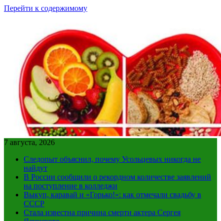
Перейти к содержимому
7 августа, 2026
Следопыт объяснил, почему Усольцевых никогда не
найдут
В России сообщили о рекордном количестве заявлений
на поступление в колледжи
Выкуп, каравай и «Горько!»: как отмечали свадьбу в
СССР
Стала известна причина смерти актера Сергея