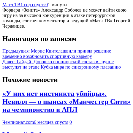
Матч ТВ
1 год спустя
0
1 минуты
Форвард «Зенита» Александр Соболев не может найти свою
игру из‑за высокой конкуренции в атаке петербургской
команды, считает комментатор и ведущий «Матч ТВ» Георгий
Черданцев.
Навигация по записям
Предыдущая:
Морис Квителашвили принял решение
временно возобновить спортивную карьеру
Далее:
Гайдай, Дорошко и юниорский состав в группе
выступят на этапе Кубка мира по синхронному плаванию
Похожие новости
«У них нет инстинкта убийцы».
Невилл — о шансах «Манчестер Сити»
на чемпионство в АПЛ
Чемпионат.com
6 месяцев спустя
0