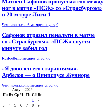
Матвей Сафонов пропустил гол между
ног в матче «ПСЖ» со «Страсбургом»
в 20-м туре Лиги 1
Чемпионат.com
6 месяцев спустя
0
Сафонов отразил пенальти в матче
со «Страсбургом». «ПСЖ» спустя
минуту забил гол
Rusfootball
6 месяцев спустя
0
«Я доволен его стараниями».
Арбелоа — о Винисиусе Жуниоре
Чемпионат.com
6 месяцев спустя
0
Август 2026
Пн
Вт
Ср
Чт
Пт
Сб
Вс
1
2
3
4
5
6
7
8
9