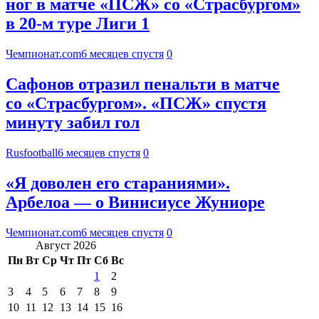
ног в матче «ПСЖ» со «Страсбургом»
в 20-м туре Лиги 1
Чемпионат.com
6 месяцев спустя
0
Сафонов отразил пенальти в матче
со «Страсбургом». «ПСЖ» спустя
минуту забил гол
Rusfootball
6 месяцев спустя
0
«Я доволен его стараниями».
Арбелоа — о Винисиусе Жуниоре
Чемпионат.com
6 месяцев спустя
0
Август 2026
Пн
Вт
Ср
Чт
Пт
Сб
Вс
1
2
3
4
5
6
7
8
9
10
11
12
13
14
15
16