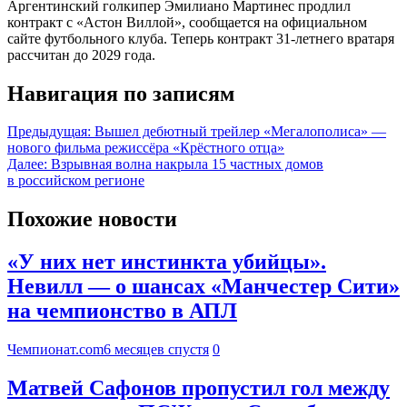
Аргентинский голкипер Эмилиано Мартинес продлил
контракт с «Астон Виллой», сообщается на официальном
сайте футбольного клуба. Теперь контракт 31‑летнего вратаря
рассчитан до 2029 года.
Навигация по записям
Предыдущая:
Вышел дебютный трейлер «Мегалополиса» —
нового фильма режиссёра «Крёстного отца»
Далее:
Взрывная волна накрыла 15 частных домов
в российском регионе
Похожие новости
«У них нет инстинкта убийцы».
Невилл — о шансах «Манчестер Сити»
на чемпионство в АПЛ
Чемпионат.com
6 месяцев спустя
0
Матвей Сафонов пропустил гол между