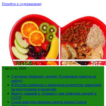
Перейти к содержимому
7 августа, 2026
Следопыт объяснил, почему Усольцевых никогда не
найдут
В России сообщили о рекордном количестве заявлений
на поступление в колледжи
Выкуп, каравай и «Горько!»: как отмечали свадьбу в
СССР
Стала известна причина смерти актера Сергея