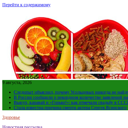
Перейти к содержимому
9 августа, 2026
Следопыт объяснил, почему Усольцевых никогда не найд
В России сообщили о рекордном количестве заявлений н
Выкуп, каравай и «Горько!»: как отмечали свадьбу в ССС
Стала известна причина смерти актера Сергея Ясинского
Здоровье
Новостная рассылка