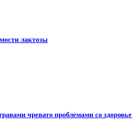
мости лактозы
травами чревато проблемами со здоровь