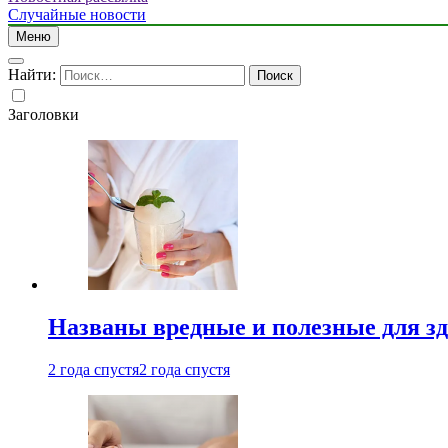
Случайные новости
Меню
Найти:
Заголовки
Названы вредные и полезные для з
2 года спустя
2 года спустя