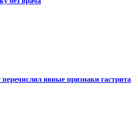
ку без врача
вт перечислил явные признаки гастрита