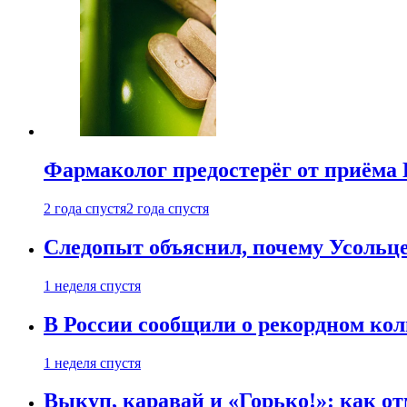
Фармаколог предостерёг от приёма 
2 года спустя
2 года спустя
Следопыт объяснил, почему Усольце
1 неделя спустя
В России сообщили о рекордном кол
1 неделя спустя
Выкуп, каравай и «Горько!»: как о