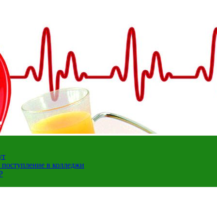
ут
а поступление в колледжи
Р