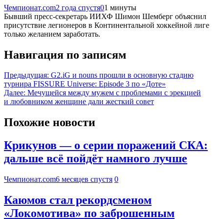
Чемпионат.com
2 года спустя
0
1 минуты
Бывший пресс-секретарь ИИХФ Шимон Шемберг объяснил
присутствие легионеров в Континентальной хоккейной лиге
только желанием заработать.
Навигация по записям
Предыдущая:
G2.iG и nouns прошли в основную стадию
турнира FISSURE Universe: Episode 3 по «Доте»
Далее:
Мечущейся между мужем с проблемами с эрекцией
и любовником женщине дали жесткий совет
Похожие новости
Крикунов — о серии поражений СКА:
дальше всё пойдёт намного лучше
Чемпионат.com
6 месяцев спустя
0
Каюмов стал рекордсменом
«Локомотива» по заброшенным