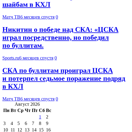
шайбам в КХЛ
Матч ТВ
6 месяцев спустя
0
Никитин о победе над СКА: «ЦСКА
играл посредственно, но победил
по буллитам.
Sports.ru
6 месяцев спустя
0
СКА по буллитам проиграл ЦСКА
и потерпел седьмое поражение подряд
в КХЛ
Матч ТВ
6 месяцев спустя
0
Август 2026
Пн
Вт
Ср
Чт
Пт
Сб
Вс
1
2
3
4
5
6
7
8
9
10
11
12
13
14
15
16