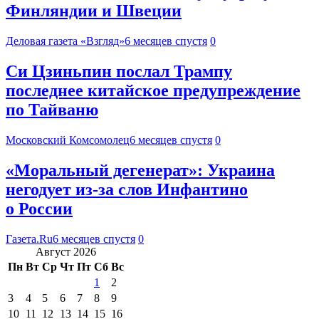
Финляндии и Швеции
Деловая газета «Взгляд»
6 месяцев спустя
0
Си Цзиньпин послал Трампу
последнее китайское предупреждение
по Тайваню
Московский Комсомолец
6 месяцев спустя
0
«Моральный дегенерат»: Украина
негодует из-за слов Инфантино
о России
Газета.Ru
6 месяцев спустя
0
Август 2026
Пн
Вт
Ср
Чт
Пт
Сб
Вс
1
2
3
4
5
6
7
8
9
10
11
12
13
14
15
16