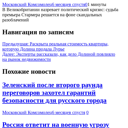
Московский Комсомолец
6 месяцев спустя
0
1 минуты
В Великобритании назревает политический кризис: судьба
премьера Стармера решается на фоне скандальных
разоблачений
Навигация по записям
Предыдущая:
Раскрыта реальная стоимость квартиры,
которую Долина продала Лурье
Далее:
Эксперты рассказали, как дело Долиной повлияло
на рынок недвижимости
Похожие новости
Зеленский после второго раунда
переговоров захотел гарантий
безопасности для русского города
Московский Комсомолец
6 месяцев спустя
0
Россия ответит на военную угрозу