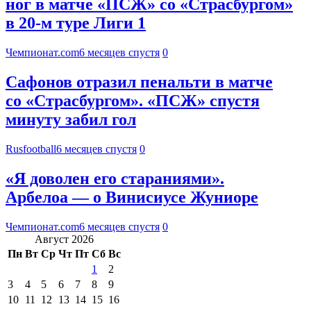
ног в матче «ПСЖ» со «Страсбургом»
в 20-м туре Лиги 1
Чемпионат.com
6 месяцев спустя
0
Сафонов отразил пенальти в матче
со «Страсбургом». «ПСЖ» спустя
минуту забил гол
Rusfootball
6 месяцев спустя
0
«Я доволен его стараниями».
Арбелоа — о Винисиусе Жуниоре
Чемпионат.com
6 месяцев спустя
0
Август 2026
Пн
Вт
Ср
Чт
Пт
Сб
Вс
1
2
3
4
5
6
7
8
9
10
11
12
13
14
15
16