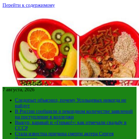
Перейти к содержимому
7 августа, 2026
Следопыт объяснил, почему Усольцевых никогда не
найдут
В России сообщили о рекордном количестве заявлений
на поступление в колледжи
Выкуп, каравай и «Горько!»: как отмечали свадьбу в
СССР
Стала известна причина смерти актера Сергея