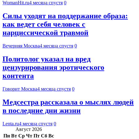
WomanHit.ru
4 месяца спустя
0
Силы уходят на поддержание образа:
как ведет себя человек с
нарциссической травмой
Вечерняя Москва
4 месяца спустя
0
Политолог указал на вред
цензурирования эротического
контента
Говорит Москва
4 месяца спустя
0
Медсестра рассказала о мыслях людей
в последние дни жизни
Lenta.ru
4 месяца спустя
0
Август 2026
Пн
Вт
Ср
Чт
Пт
Сб
Вс