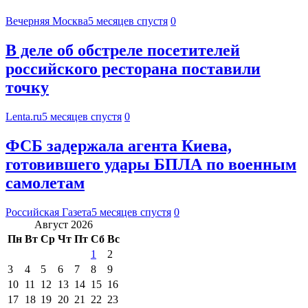
Вечерняя Москва
5 месяцев спустя
0
В деле об обстреле посетителей
российского ресторана поставили
точку
Lenta.ru
5 месяцев спустя
0
ФСБ задержала агента Киева,
готовившего удары БПЛА по военным
самолетам
Российская Газета
5 месяцев спустя
0
Август 2026
Пн
Вт
Ср
Чт
Пт
Сб
Вс
1
2
3
4
5
6
7
8
9
10
11
12
13
14
15
16
17
18
19
20
21
22
23