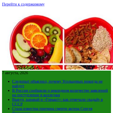
Перейти к содержимому
7 августа, 2026
Следопыт объяснил, почему Усольцевых никогда не
найдут
В России сообщили о рекордном количестве заявлений
на поступление в колледжи
Выкуп, каравай и «Горько!»: как отмечали свадьбу в
СССР
Стала известна причина смерти актера Сергея