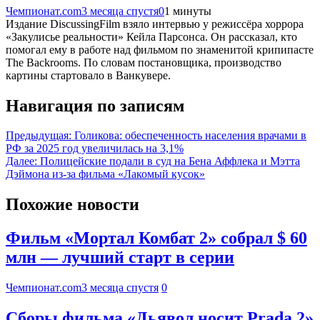
Чемпионат.com
3 месяца спустя
0
1 минуты
Издание DiscussingFilm взяло интервью у режиссёра хоррора
«Закулисье реальности» Кейла Парсонса. Он рассказал, кто
помогал ему в работе над фильмом по знаменитой крипипасте
The Backrooms. По словам постановщика, производство
картины стартовало в Ванкувере.
Навигация по записям
Предыдущая:
Голикова: обеспеченность населения врачами в
РФ за 2025 год увеличилась на 3,1%
Далее:
Полицейские подали в суд на Бена Аффлека и Мэтта
Дэймона из-за фильма «Лакомый кусок»
Похожие новости
Фильм «Мортал Комбат 2» собрал $ 60
млн — лучший старт в серии
Чемпионат.com
3 месяца спустя
0
Сборы фильма «Дьявол носит Prada 2»