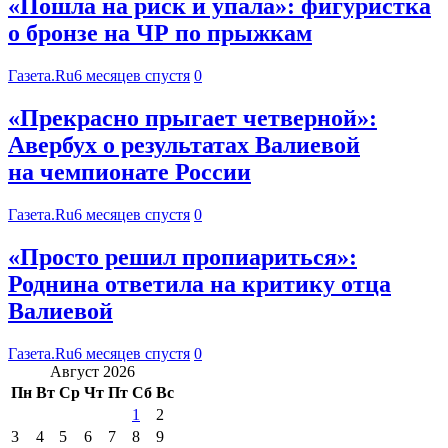
«Пошла на риск и упала»: фигуристка
о бронзе на ЧР по прыжкам
Газета.Ru
6 месяцев спустя
0
«Прекрасно прыгает четверной»:
Авербух о результатах Валиевой
на чемпионате России
Газета.Ru
6 месяцев спустя
0
«Просто решил пропиариться»:
Роднина ответила на критику отца
Валиевой
Газета.Ru
6 месяцев спустя
0
Август 2026
Пн
Вт
Ср
Чт
Пт
Сб
Вс
1
2
3
4
5
6
7
8
9