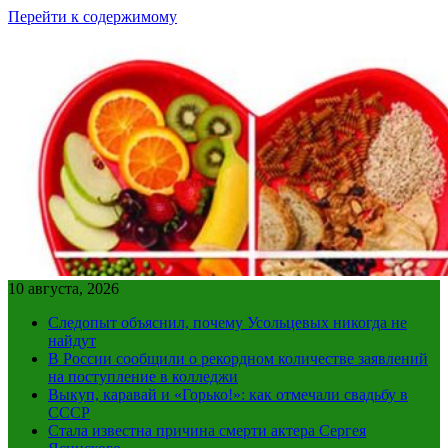
Перейти к содержимому
10 августа, 2026
Следопыт объяснил, почему Усольцевых никогда не
найдут
В России сообщили о рекордном количестве заявлений
на поступление в колледжи
Выкуп, каравай и «Горько!»: как отмечали свадьбу в
СССР
Стала известна причина смерти актера Сергея