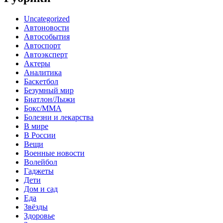
Uncategorized
Автоновости
Автособытия
Автоспорт
Автоэксперт
Актеры
Аналитика
Баскетбол
Безумный мир
Биатлон/Лыжи
Бокс/MMA
Болезни и лекарства
В мире
В России
Вещи
Военные новости
Волейбол
Гаджеты
Дети
Дом и сад
Еда
Звёзды
Здоровье