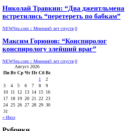
Николай Травкин: “Два джентльмена
встретились “перетереть по бабкам”
NEWSru.com :: Мнения
5 лет спустя
0
Максим Горюнов: “Конспиролог
конспирологу злейший враг”
NEWSru.com :: Мнения
5 лет спустя
0
Август 2026
Пн
Вт
Ср
Чт
Пт
Сб
Вс
1
2
3
4
5
6
7
8
9
10
11
12
13
14
15
16
17
18
19
20
21
22
23
24
25
26
27
28
29
30
31
« Июл
Рубрики