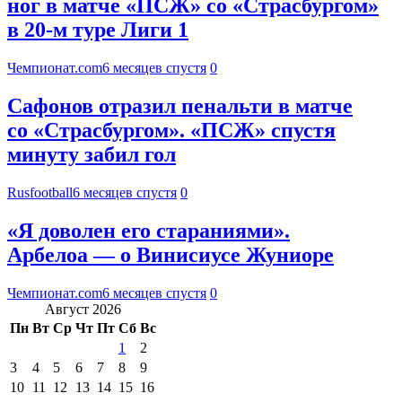
ног в матче «ПСЖ» со «Страсбургом»
в 20-м туре Лиги 1
Чемпионат.com
6 месяцев спустя
0
Сафонов отразил пенальти в матче
со «Страсбургом». «ПСЖ» спустя
минуту забил гол
Rusfootball
6 месяцев спустя
0
«Я доволен его стараниями».
Арбелоа — о Винисиусе Жуниоре
Чемпионат.com
6 месяцев спустя
0
Август 2026
Пн
Вт
Ср
Чт
Пт
Сб
Вс
1
2
3
4
5
6
7
8
9
10
11
12
13
14
15
16