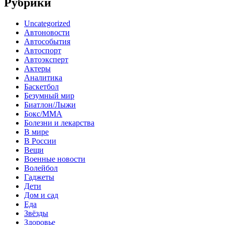
Рубрики
Uncategorized
Автоновости
Автособытия
Автоспорт
Автоэксперт
Актеры
Аналитика
Баскетбол
Безумный мир
Биатлон/Лыжи
Бокс/MMA
Болезни и лекарства
В мире
В России
Вещи
Военные новости
Волейбол
Гаджеты
Дети
Дом и сад
Еда
Звёзды
Здоровье