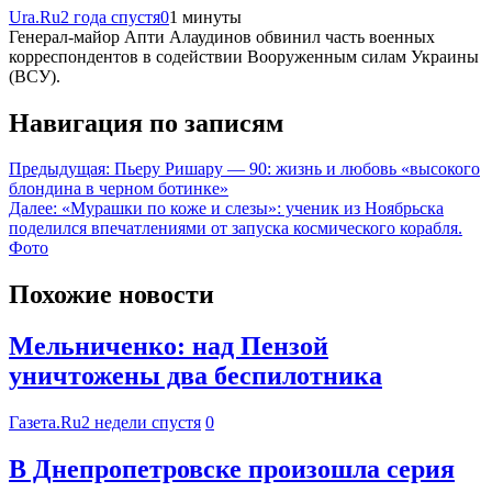
Ura.Ru
2 года спустя
0
1 минуты
Генерал-майор Апти Алаудинов обвинил часть военных
корреспондентов в содействии Вооруженным силам Украины
(ВСУ).
Навигация по записям
Предыдущая:
Пьеру Ришару — 90: жизнь и любовь «высокого
блондина в черном ботинке»
Далее:
«Мурашки по коже и слезы»: ученик из Ноябрьска
поделился впечатлениями от запуска космического корабля.
Фото
Похожие новости
Мельниченко: над Пензой
уничтожены два беспилотника
Газета.Ru
2 недели спустя
0
В Днепропетровске произошла серия