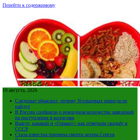
Перейти к содержимому
10 августа, 2026
Следопыт объяснил, почему Усольцевых никогда не
найдут
В России сообщили о рекордном количестве заявлений
на поступление в колледжи
Выкуп, каравай и «Горько!»: как отмечали свадьбу в
СССР
Стала известна причина смерти актера Сергея