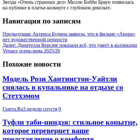
Звезда «Очень странных дел» Милли Бобби Браун появилась
на публике в платье-кольчуге с глубоким декольте.
Навигация по записям
Предыдущая:
Актриса Будина заявила, что в фильме «Анора»
нет художественной ценности
Далее:
Донателла Версаче показала всё, что умеет в коллекции
Versace осень-зима 2025/26
Похожие новости
Модель Рози Хантингтон-Уайтли
снялась в купальнике на отдыхе со
Стетхэмом
Газета.Ru
3 недели спустя
0
Туфли таби-ниндзя: стильное копытце,
которое перевернет ваше
представление о комфорте