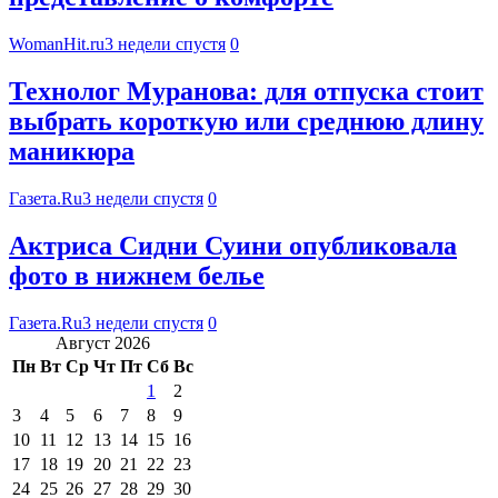
WomanHit.ru
3 недели спустя
0
Технолог Муранова: для отпуска стоит
выбрать короткую или среднюю длину
маникюра
Газета.Ru
3 недели спустя
0
Актриса Сидни Суини опубликовала
фото в нижнем белье
Газета.Ru
3 недели спустя
0
Август 2026
Пн
Вт
Ср
Чт
Пт
Сб
Вс
1
2
3
4
5
6
7
8
9
10
11
12
13
14
15
16
17
18
19
20
21
22
23
24
25
26
27
28
29
30