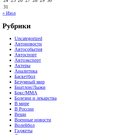
24
25
26
27
28
29
30
31
« Июл
Рубрики
Uncategorized
Автоновости
Автособытия
Автоспорт
Автоэксперт
Актеры
Аналитика
Баскетбол
Безумный мир
Биатлон/Лыжи
Бокс/MMA
Болезни и лекарства
В мире
В России
Вещи
Военные новости
Волейбол
Гаджеты