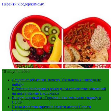
Перейти к содержимому
10 августа, 2026
Следопыт объяснил, почему Усольцевых никогда не
найдут
В России сообщили о рекордном количестве заявлений
на поступление в колледжи
Выкуп, каравай и «Горько!»: как отмечали свадьбу в
СССР
Стала известна причина смерти актера Сергея