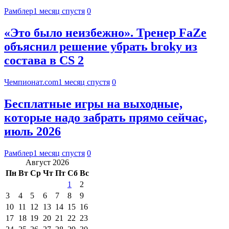
Рамблер
1 месяц спустя
0
«Это было неизбежно». Тренер FaZe
объяснил решение убрать broky из
состава в CS 2
Чемпионат.com
1 месяц спустя
0
Бесплатные игры на выходные,
которые надо забрать прямо сейчас,
июль 2026
Рамблер
1 месяц спустя
0
Август 2026
Пн
Вт
Ср
Чт
Пт
Сб
Вс
1
2
3
4
5
6
7
8
9
10
11
12
13
14
15
16
17
18
19
20
21
22
23