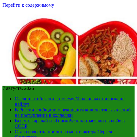
Перейти к содержимому
7 августа, 2026
Следопыт объяснил, почему Усольцевых никогда не
найдут
В России сообщили о рекордном количестве заявлений
на поступление в колледжи
Выкуп, каравай и «Горько!»: как отмечали свадьбу в
СССР
Стала известна причина смерти актера Сергея