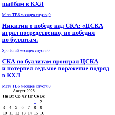
шайбам в КХЛ
Матч ТВ
6 месяцев спустя
0
Никитин о победе над СКА: «ЦСКА
играл посредственно, но победил
по буллитам.
Sports.ru
6 месяцев спустя
0
СКА по буллитам проиграл ЦСКА
и потерпел седьмое поражение подряд
в КХЛ
Матч ТВ
6 месяцев спустя
0
Август 2026
Пн
Вт
Ср
Чт
Пт
Сб
Вс
1
2
3
4
5
6
7
8
9
10
11
12
13
14
15
16