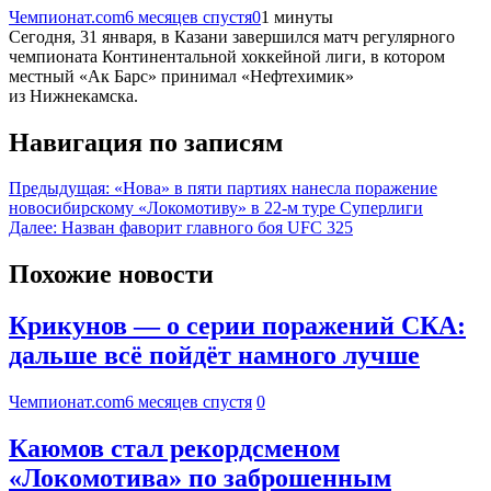
Чемпионат.com
6 месяцев спустя
0
1 минуты
Сегодня, 31 января, в Казани завершился матч регулярного
чемпионата Континентальной хоккейной лиги, в котором
местный «Ак Барс» принимал «Нефтехимик»
из Нижнекамска.
Навигация по записям
Предыдущая:
«Нова» в пяти партиях нанесла поражение
новосибирскому «Локомотиву» в 22-м туре Суперлиги
Далее:
Назван фаворит главного боя UFC 325
Похожие новости
Крикунов — о серии поражений СКА:
дальше всё пойдёт намного лучше
Чемпионат.com
6 месяцев спустя
0
Каюмов стал рекордсменом
«Локомотива» по заброшенным