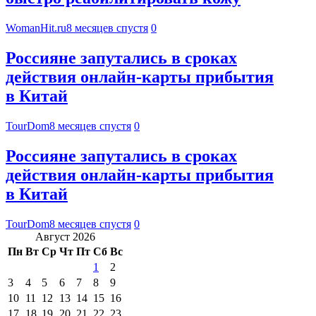
WomanHit.ru
8 месяцев спустя
0
Россияне запутались в сроках
действия онлайн-карты прибытия
в Китай
TourDom
8 месяцев спустя
0
Россияне запутались в сроках
действия онлайн-карты прибытия
в Китай
TourDom
8 месяцев спустя
0
Август 2026
Пн
Вт
Ср
Чт
Пт
Сб
Вс
1
2
3
4
5
6
7
8
9
10
11
12
13
14
15
16
17
18
19
20
21
22
23