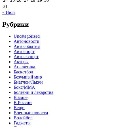
24
25
26
27
28
29
30
31
« Июл
Рубрики
Uncategorized
Автоновости
Автособытия
Автоспорт
Автоэксперт
Актеры
Аналитика
Баскетбол
Безумный мир
Биатлон/Лыжи
Бокс/MMA
Болезни и лекарства
В мире
В России
Вещи
Военные новости
Волейбол
Гаджеты